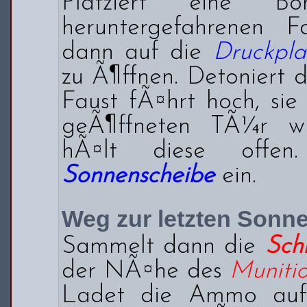
Platziert eine 
heruntergefahrenen Fa
dann auf die
Druckpla
zu Ã¶ffnen. Detoniert 
Faust fÃ¤hrt hoch, sie
geÃ¶ffneten TÃ¼r w
hÃ¤lt diese offen
Sonnenscheibe
ein.
Weg zur letzten Sonn
Sammelt dann die
Schr
der NÃ¤he des
Munitio
Ladet die Ammo auf