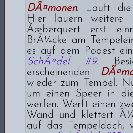
DÃ¤monen
. Lauft die
Hier lauern weitere
Ãœberquert erst ein
BrÃ¼cke am Tempelei
es auf dem Podest ei
SchÃ¤del #9
. Bes
erscheinenden
DÃ¤mo
wieder zum Tempel. Nu
um einen Speer in d
werfen. Werft einen zwe
Wand und klettert Ã¼
auf das Tempeldach, w