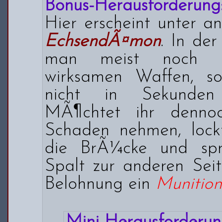
Bonus-Herausforderung
Hier erscheint unter 
EchsendÃ¤mon
. In de
man meist noch ke
wirksamen Waffen, s
nicht in Sekunden
MÃ¶chtet ihr dennoc
Schaden nehmen, loc
die BrÃ¼cke und sp
Spalt zur anderen Seite
Belohnung ein
Munitio