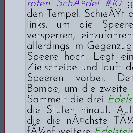
roten SchÃ¤del #10
gi
den Tempel. SchieÃŸt 
links, um die Spee
versperren, einzufahre
allerdings im Gegenzug
Speere hoch. Legt e
Zielscheibe und lauft 
Speeren vorbei. De
Bombe, um die zweite R
Sammelt die drei
Edels
die Stufen hinauf. A
die die nÃ¤chste TÃ¼r
fÃ¼nf weitere
Edelstei