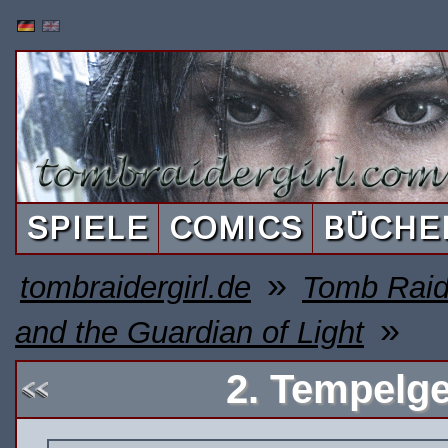
SPIELE
COMICS
BÜCHE
»
tombraidergirl.de
Tomb Raid
»
and the Guardian of Light
2. Tempelg