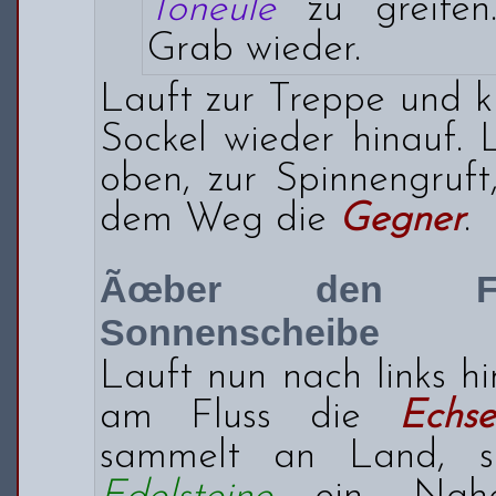
Toneule
zu greifen.
Grab wieder.
Lauft zur Treppe und k
Sockel wieder hinauf. 
oben, zur Spinnengruft
dem Weg die
Gegner
.
Ãœber den Flu
Sonnenscheibe
Lauft nun nach links hi
am Fluss die
Echs
sammelt an Land, s