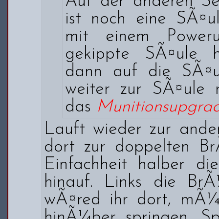
Auf der anderen Sei
ist noch eine SÃ¤
mit einem Poweru
gekippte SÃ¤ule h
dann auf die SÃ¤u
weiter zur SÃ¤ule r
das
Munitionsupgra
Lauft wieder zur ander
dort zur doppelten Br
Einfachheit halber di
hinauf. Links die BrÃ
wÃ¤red ihr dort, mÃ¼s
hinÃ¼ber springen. S