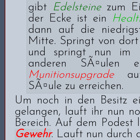
gibt
Edelsteine
zum Ei
der Ecke ist ein
Healt
dann auf die niedrigs
Mitte. Springt von dort
und springt nun im U
anderen SÃ¤ulen 
Munitionsupgrade
auf
SÃ¤ule zu erreichen.
Um noch in den Besitz e
gelangen, lauft ihr nun n
Bereich. Auf dem Podest 
Gewehr
. Lauft nun durch 