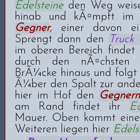
Edelsteine
den Weg weisen
hinab und kÃ¤mpft im 
Gegner
, einer davon ei
Sprengt dann den
Truck
im oberen Bereich findet
durch den nÃ¤chsten 
BrÃ¼cke hinaus und folgt 
Ã¼ber den Spalt zur ander
hier im Hof den
Gegnern
am Rand findet ihr
Ed
Mauer. Oben kommt eine 
Weiteren liegen hier
Edels