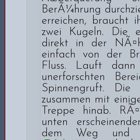
BerÃ¼hrung durchzie
erreichen, braucht i
zwei Kugeln. Die er
direkt in der NÃ¤h
einfach von der B
Fluss. Lauft dan
unerforschten Bere
Spinnengruft. Die
zusammen mit eini
Treppe hinab. RÃ
unten erscheinen
dem Weg und s