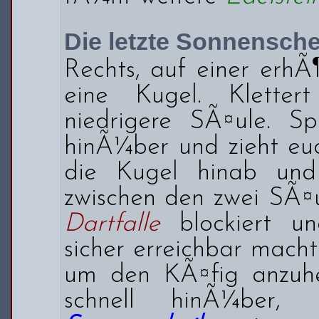
Die letzte Sonnensch
Rechts, auf einer erhÃ
eine Kugel. Kletter
niedrigere SÃ¤ule. Sp
hinÃ¼ber und zieht euc
die Kugel hinab un
zwischen den zwei SÃ¤u
Dartfalle
blockiert 
sicher erreichbar macht
um den KÃ¤fig anzuh
schnell hinÃ¼ber,