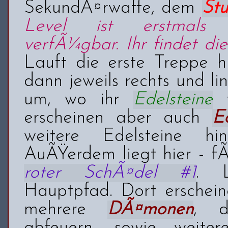
SekundÃ¤rwaffe, dem
St
Level ist erstmals 
verfÃ¼gbar. Ihr findet di
Lauft die erste Treppe h
dann jeweils rechts und l
um, wo ihr
Edelsteine
f
erscheinen aber auch
E
weitere Edelsteine hin
AuÃŸerdem liegt hier - fÃ
roter SchÃ¤del #1
. 
Hauptpfad. Dort erschein
mehrere
DÃ¤monen
, d