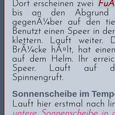
Dort erscheinen zwei
FuÃ
bis an den Abgrund 
gegenÃ¼ber auf den tie
Benutzt einen Speer in de
klettern. Lauft weiter. 
BrÃ¼cke hÃ¤lt, hat ein
auf dem Helm. Ihr erreic
Speer. Lauft auf d
Spinnengruft.
Sonnenscheibe im Tempe
Lauft hier erstmal nach li
untere Sonnenscheibe in 