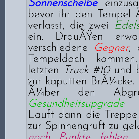
Sonnenscheibe
einzusa
bevor ihr den Tempel 
verlasst, die zwei
Edels
ein. DrauÃŸen erwa
verschiedene
Gegner
,
Tempeldach kommen.
letzten
Truck #10
und b
zur kaputten BrÃ¼cke.
Ã¼ber den Abgr
Gesundheitsupgrade
e
Lauft dann die Treppe
zur Spinnengruft zu ge
noch Punkte fehlen,