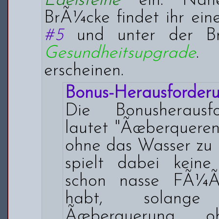
Edelsteine
ein. Nahe
BrÃ¼cke findet ihr ei
#5
und unter der Br
Gesundheitsupgrade
. 
erscheinen.
Bonus-Herausforderu
Die Bonusherausf
lautet "Ãœberqueren
ohne das Wasser zu 
spielt dabei keine
schon nasse FÃ¼
habt, solang
Ãœberquerung o