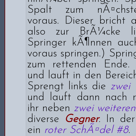
Spalt zum nÃ¤chste
voraus. Dieser bricht 
also zur BrÃ¼cke li
Springer kÃ¶nnen auch
voraus springen.) Sprin
zum rettenden Ende.
und lauft in den Berei
Sprengt links die
zwei
und lauft dann nach re
ihr neben
zwei weitere
diverse
Gegner
. In der
ein
roter SchÃ¤del #8
.