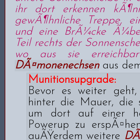
ihr dort erkennen kÃ¶n
gewÃ¶hnliche Treppe, e
und eine BrÃ¼cke Ã¼be
Teil rechts der Sonnensch
wo aus sie erreichbar 
DÃ¤monenechsen
aus de
Munitionsupgrade:
Bevor es weiter geht, 
hinter die Mauer, die s
um dort auf einer h
Powerup zu erspÃ¤hen.
auÃŸerdem weitere
DÃ