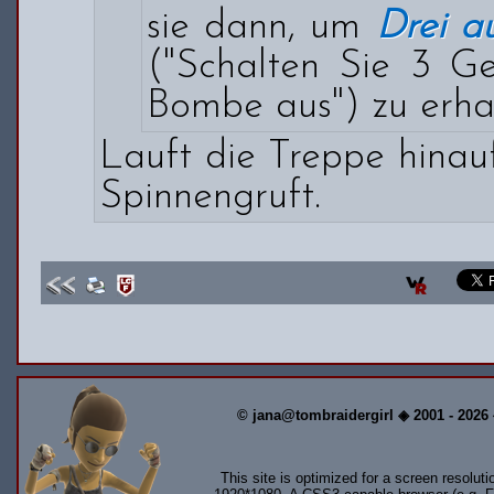
sie dann, um
Drei au
("Schalten Sie 3 Ge
Bombe aus") zu erhal
Lauft die Treppe hinauf
Spinnengruft.
© jana@tombraidergirl ◈ 2001 - 202
This site is optimized for a screen resolut