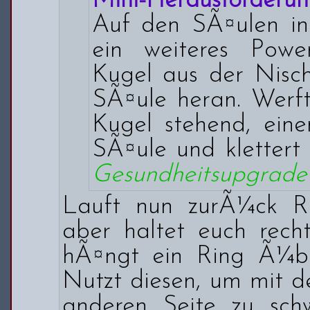
Mini-Herausforderun
Auf den SÃ¤ulen in
ein weiteres Powe
Kugel aus der Nisc
SÃ¤ule heran. Werft
Kugel stehend, eine
SÃ¤ule und klettert
Gesundheitsupgrade
Lauft nun zurÃ¼ck R
aber haltet euch rech
hÃ¤ngt ein Ring Ã¼b
Nutzt diesen, um mit d
anderen Seite zu sch