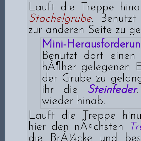
Lauft die Treppe hina
Stachelgrube
. Benutzt
zur anderen Seite zu ge
Mini-Herausforderun
Benutzt dort einen
hÃ¶her gelegenen 
der Grube zu gelang
ihr die
Steinfeder
wieder hinab.
Lauft die Treppe hinu
hier den nÃ¤chsten
Tr
die BrÃ¼cke und bese