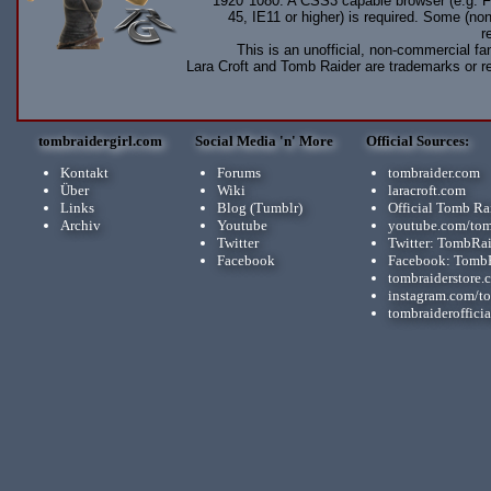
1920*1080. A CSS3 capable browser (e.g. F
45, IE11 or higher) is required. Some (non
r
This is an unofficial, non-commercial fan
Lara Croft and Tomb Raider are trademarks or r
tombraidergirl.com
Social Media 'n' More
Official Sources:
Kontakt
Forums
tombraider.com
Über
Wiki
laracroft.com
Links
Blog (Tumblr)
Official Tomb Ra
Archiv
Youtube
youtube.com/tom
Twitter
Twitter: TombRa
Facebook
Facebook: Tomb
tombraiderstore.
instagram.com/t
tombraiderofficia