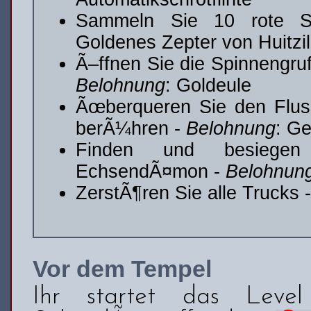
Sammeln Sie 10 rote 
Goldenes Zepter von Huitzil
Ã–ffnen Sie die Spinnengruf
Belohnung
: Goldeule
Ãœberqueren Sie den Flus
berÃ¼hren -
Belohnung
: G
Finden und besiegen
EchsendÃ¤mon -
Belohnun
ZerstÃ¶ren Sie alle Trucks 
Vor dem Tempel
Ihr startet das Leve