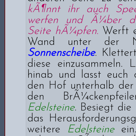
kÃ¶nnt ihr auch Spe
werfen und Ã¼ber di
Seite hÃ¼pfen.
Werft e
Wand unter der N
Sonnenscheibe
. Klette
diese einzusammeln. L
hinab und lasst euch 
den Hof unterhalb der
den BrÃ¼ckenpfeil
Edelsteine
. Besiegt die
das Herausforderungs
weitere
Edelsteine
ein