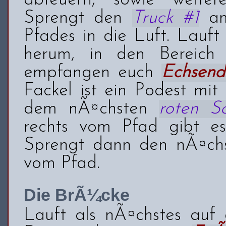
abfeuern, sowie weit
Sprengt den
Truck #1
am
Pfades in die Luft. Lauf
herum, in den Bereich 
empfangen euch
Echsen
Fackel ist ein Podest mit
dem nÃ¤chsten
roten S
rechts vom Pfad gibt e
Sprengt dann den nÃ¤c
vom Pfad.
Die BrÃ¼cke
Lauft als nÃ¤chstes auf 