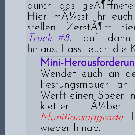
durch das geÃ¶ffnete
Hier mÃ¼sst ihr euch
stellen. ZerstÃ¶rt hi
Truck #8
. Lauft dann
hinaus. Lasst euch die 
Mini-Herausforderun
Wendet euch an de
Festungsmauer an 
Werft einen Speer i
klettert Ã¼ber
Munitionsupgrade
hi
wieder hinab.