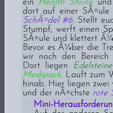
ein
Health Shrine
und 
dort auf einer SÃ¤ule
SchÃ¤del #6
. Stellt e
Stumpf, werft einen Sp
SÃ¤ule und klettert Ã¼
Bevor es Ã¼ber die Tre
wir noch den Bereich r
Dort liegen
Edelsteine
Medipack
. Lauft zum W
hinab. Hier liegen zwei
und der nÃ¤chste
rote
Mini-Herausforderun