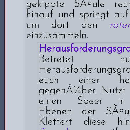
gekippte SÃ¤ule rec
hinauf und springt au
um dort den
rot
einzusammeln.
Herausforderungsgra
Betretet 
Herausforderungsg
euch einer ho
gegenÃ¼ber. Nutzt 
einen Speer in 
Ebenen der SÃ¤ul
Klettert diese h